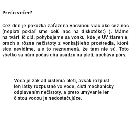
Prečo večer?
Cez deň je pokožka zaťažená väčšinou viac ako cez noc
(neplatí pokiaľ sme celú noc na diskotéke:) ). Máme
na tvári líčidlá, pohybujeme sa vonku, kde je UV žiarenie,
prach a rôzne nečistoty z vonkajšieho prostredia, ktoré
síce nevidíme, ale to neznamená, že tam nie sú. Toto
všetko sa nám počas dňa usádza na pleti, upcháva póry.
Voda je základ čistenia pleti, avšak rozpustí
len látky rozpustné vo vode, čistí mechanicky
odplavením nečistoty, a preto umývanie len
čistou vodou je nedostačujúce.