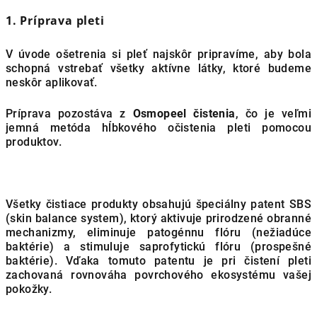
1. Príprava pleti
V úvode ošetrenia si pleť najskôr pripravíme, aby bola
schopná vstrebať všetky aktívne látky, ktoré budeme
neskôr aplikovať.
Príprava pozostáva z
Osmopeel čistenia
, čo je veľmi
jemná metóda hĺbkového očistenia pleti pomocou
produktov.
Všetky čistiace produkty obsahujú špeciálny patent SBS
(skin balance system), ktorý aktivuje prirodzené obranné
mechanizmy, eliminuje patogénnu flóru (nežiadúce
baktérie) a stimuluje saprofytickú flóru (prospešné
baktérie). Vďaka tomuto patentu je pri čistení pleti
zachovaná rovnováha povrchového ekosystému vašej
pokožky.