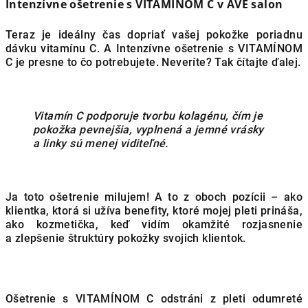
Intenzívne ošetrenie s VITAMÍNOM C v AVE salon
Teraz je ideálny čas dopriať vašej pokožke poriadnu
dávku vitamínu C. A Intenzívne ošetrenie s VITAMÍNOM
C je presne to čo potrebujete. Neveríte? Tak čítajte ďalej.
Vitamín C podporuje tvorbu kolagénu, čím je
pokožka pevnejšia, vyplnená a jemné vrásky
a linky sú menej viditeľné.
Ja toto ošetrenie milujem! A to z oboch pozícii – ako
klientka, ktorá si užíva benefity, ktoré mojej pleti prináša,
ako kozmetička, keď vidím okamžité rozjasnenie
a zlepšenie štruktúry pokožky svojich klientok.
Ošetrenie s VITAMÍNOM C odstráni z pleti odumreté