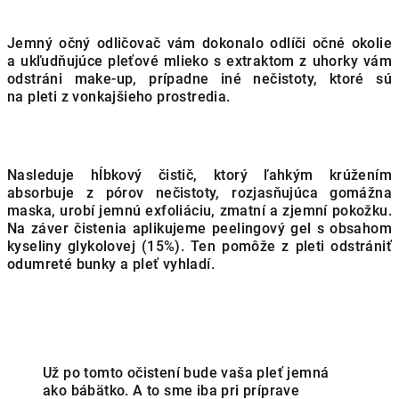
Jemný očný odličovač vám dokonalo odlíči očné okolie
a ukľudňujúce pleťové mlieko s extraktom z uhorky vám
odstráni make-up, prípadne iné nečistoty, ktoré sú
na pleti z vonkajšieho prostredia.
Nasleduje hĺbkový čistič, ktorý ľahkým krúžením
absorbuje z pórov nečistoty, rozjasňujúca gomážna
maska, urobí jemnú exfoliáciu, zmatní a zjemní pokožku.
Na záver čistenia aplikujeme peelingový gel s obsahom
kyseliny glykolovej (15%). Ten pomôže z pleti odstrániť
odumreté bunky a pleť vyhladí.
Už po tomto očistení bude vaša pleť jemná
ako bábätko. A to sme iba pri príprave