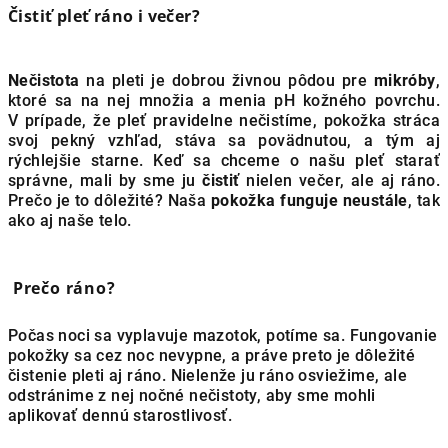
Čistiť pleť ráno i večer?
Nečistota
na pleti je dobrou živnou pôdou pre
mikróby
,
ktoré sa na nej množia a menia pH kožného povrchu.
V prípade, že pleť pravidelne nečistíme, pokožka stráca
svoj pekný vzhľad, stáva sa povädnutou, a tým aj
rýchlejšie starne. Keď sa chceme o našu pleť starať
správne, mali by sme ju
čistiť
nielen večer, ale aj ráno.
Prečo je to dôležité? Naša
pokožka funguje neustále
, tak
ako aj naše telo.
Prečo ráno?
Počas noci sa vyplavuje mazotok, potíme sa. Fungovanie
pokožky sa cez noc nevypne, a práve preto je dôležité
čistenie pleti aj ráno. Nielenže ju ráno osviežime, ale
odstránime z nej nočné nečistoty, aby sme mohli
aplikovať dennú starostlivosť.