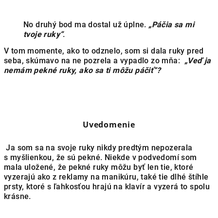
No druhý bod ma dostal už úplne.
„Páčia sa mi
tvoje ruky“
.
V tom momente, ako to odznelo, som si dala ruky pred
seba, skúmavo na ne pozrela a vypadlo zo mňa:
„Veď ja
nemám pekné ruky, ako sa ti môžu páčiť“?
Uvedomenie
Ja som sa na svoje ruky nikdy predtým nepozerala
s myšlienkou, že sú pekné. Niekde v podvedomí som
mala uložené, že pekné ruky môžu byť len tie, ktoré
vyzerajú ako z reklamy na manikúru, také tie dlhé štíhle
prsty, ktoré s ľahkosťou hrajú na klavír a vyzerá to spolu
krásne.