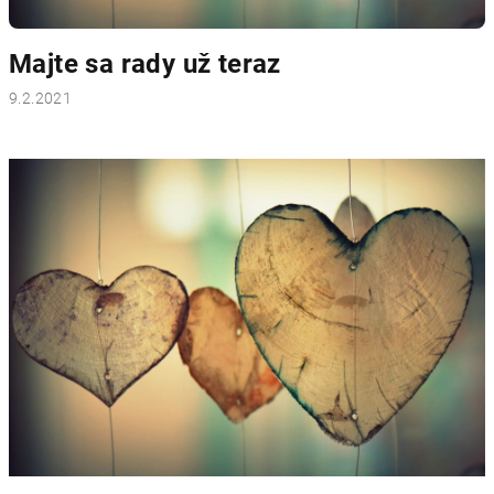
v
Majte sa rady už teraz
9.2.2021