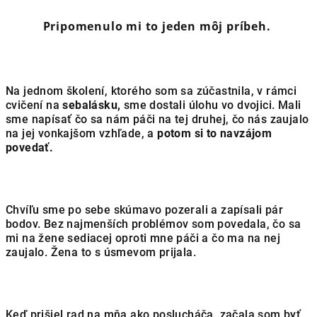
Pripomenulo mi to jeden môj príbeh.
Na jednom školení, ktorého som sa zúčastnila, v rámci
cvičení na
sebalásku,
sme dostali úlohu vo dvojici. Mali
sme napísať čo sa nám páči na tej druhej, čo nás zaujalo
na jej vonkajšom vzhľade, a
potom si to navzájom
povedať.
Chvíľu sme po sebe skúmavo pozerali a zapísali pár
bodov. Bez najmenších problémov som povedala, čo sa
mi na žene sediacej oproti mne páči a čo ma na nej
zaujalo. Žena to s úsmevom prijala.
Keď prišiel rad na mňa ako poslucháča, začala som byť