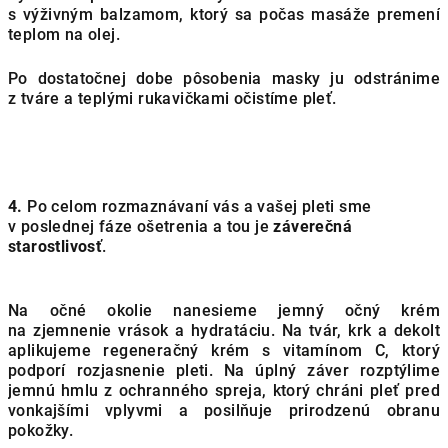
s výživným balzamom, ktorý sa počas masáže premení
teplom na olej.
Po dostatočnej dobe pôsobenia masky ju odstránime
z tváre a teplými rukavičkami očistíme pleť.
4.
Po celom rozmaznávaní vás a vašej pleti sme
v poslednej fáze ošetrenia a tou je
záverečná
starostlivosť
.
Na očné okolie nanesieme jemný očný krém
na zjemnenie vrások a hydratáciu. Na tvár, krk a dekolt
aplikujeme regeneračný krém s vitamínom C, ktorý
podporí rozjasnenie pleti. Na úplný záver rozptýlime
jemnú hmlu z ochranného spreja, ktorý chráni pleť pred
vonkajšími vplyvmi a posilňuje prirodzenú obranu
pokožky.