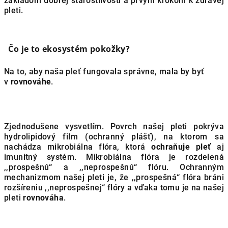
základom dobrej starostlivosti a prvým krokom k zdravej
pleti.
Čo je to ekosystém pokožky?
Na to, aby naša pleť fungovala správne, mala by byť
v
rovnováhe
.
Zjednodušene vysvetlím. Povrch našej pleti pokrýva
hydrolipidový film (ochranný plášť), na ktorom sa
nachádza mikrobiálna flóra, ktorá
ochraňuje pleť
aj
imunitný systém. Mikrobiálna flóra je rozdelená
,,prospešnú“ a ,,neprospešnú“ flóru. Ochranným
mechanizmom našej pleti je, že ,,prospešná“ flóra bráni
rozšíreniu ,,neprospešnej“ flóry a vďaka tomu je na našej
pleti
rovnováha
.