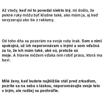
Až vtedy,
keď mi to povedal niekto iný
, mi došlo, že
pekné ruky môžu byť kľudne také, ako mám ja, aj keď
nevyzerajú ako tie z reklamy.
Od toho dňa sa pozerám na svoje ruky inak.
Som s nimi
spokojná, už ich neporovnávam s inými a som vďačná
za to, že ich mám také, aké sú, pretože sú
moje.
A hlavne môžem vďaka nim robiť prácu, ktorá ma
baví.
Milé ženy, keď budete najbližšie stáť pred zrkadlom,
pozrite sa na seba s láskou, neporovnávajte svoje telo
s iným, ale radšej sa pochváľte.