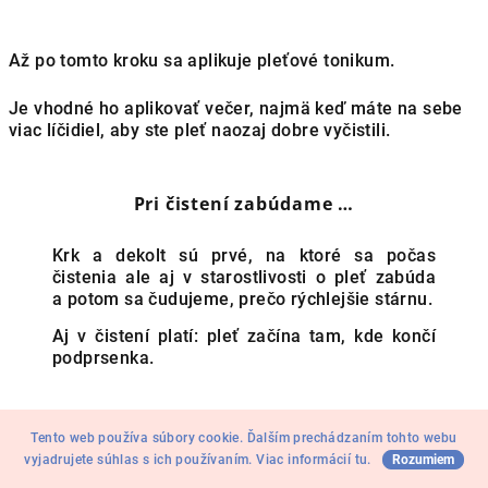
Až po tomto kroku sa aplikuje pleťové tonikum.
Je vhodné ho aplikovať večer, najmä keď máte na sebe
viac líčidiel, aby ste pleť naozaj dobre vyčistili.
Pri čistení zabúdame …
Krk a dekolt sú prvé, na ktoré sa počas
čistenia ale aj v starostlivosti o pleť zabúda
a potom sa čudujeme, prečo rýchlejšie stárnu.
Aj v čistení platí: pleť začína tam, kde končí
podprsenka.
Tento web používa súbory cookie. Ďalším prechádzaním tohto webu
Taktiež nezabudnite poriadne prečistiť oblasť vlasovej
vyjadrujete súhlas s ich používaním. Viac informácií
tu
.
Rozumiem
línii, najmä ak používate make-up, aby vám v tejto časti
tváre neostávali nečistoty a neupchávali póry.