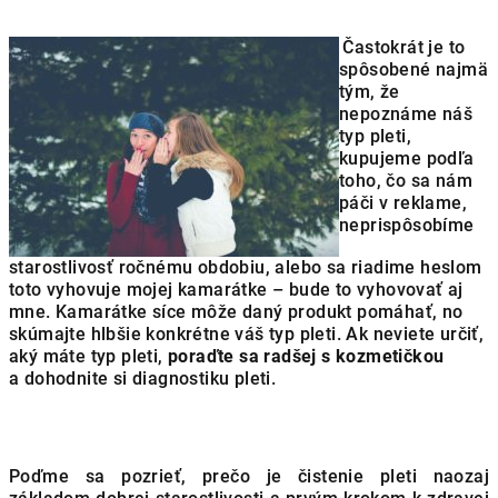
Častokrát je to
spôsobené najmä
tým, že
nepoznáme náš
typ pleti,
kupujeme podľa
toho, čo sa nám
páči v reklame,
neprispôsobíme
starostlivosť ročnému obdobiu, alebo sa riadime heslom
toto vyhovuje mojej kamarátke – bude to vyhovovať aj
mne. Kamarátke síce môže daný produkt pomáhať, no
skúmajte hlbšie konkrétne váš typ pleti. Ak neviete určiť,
aký máte typ pleti,
poraďte sa radšej s kozmetičkou
a dohodnite si diagnostiku pleti.
Poďme sa pozrieť, prečo je čistenie pleti naozaj