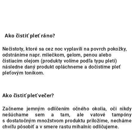
Ako čistiť pleť ráno?
Nečistoty, ktoré sa cez noc vyplavili na povrch pokožky,
odstránime napr. mliečkom, gelom, penou alebo
čistiacim olejom (produkty volíme podľa typu pleti)
následne daný produkt opláchneme a dočistíme pleť
pleťovým tonikom.
Ako čistiť pleť večer?
Začneme jemným odlíčením očného okolia, oči nikdy
nešúchame sem a tam, ale vatové tampóny
s dostatočným množstvom produktu priložíme, necháme
chvíľu pôsobiť a v smere rastu mihalníc odličujeme.