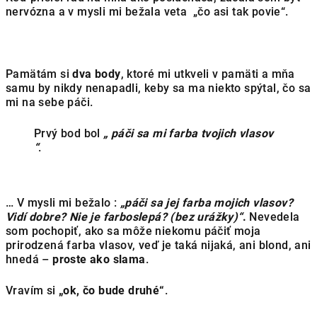
nervózna a v mysli mi bežala veta „čo asi tak povie“.
Pamätám si
dva body
, ktoré mi utkveli v pamäti a mňa
samu by nikdy nenapadli, keby sa ma niekto spýtal, čo sa
mi na sebe páči.
Prvý bod bol
„ páči sa mi farba tvojich vlasov
“
.
… V mysli mi bežalo :
„páči sa jej farba mojich vlasov?
Vidí dobre? Nie je farboslepá? (bez urážky)“
.
Nevedela
som pochopiť, ako sa môže niekomu páčiť moja
prirodzená farba vlasov, veď je taká nijaká, ani blond, ani
hnedá –
proste ako slama
.
Vravím si
„ok, čo bude druhé“
.