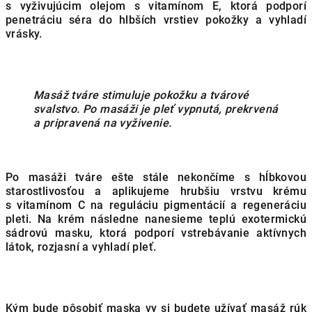
s vyživujúcim olejom s vitamínom E, ktorá podporí
penetráciu séra do hlbších vrstiev pokožky a vyhladí
vrásky.
Masáž tváre stimuluje pokožku a tvárové
svalstvo. Po masáži je pleť vypnutá, prekrvená
a pripravená na vyživenie.
Po masáži tváre ešte stále nekončíme s hĺbkovou
starostlivosťou a aplikujeme hrubšiu vrstvu krému
s vitamínom C na reguláciu pigmentácií a regeneráciu
pleti. Na krém následne nanesieme teplú exotermickú
sádrovú masku, ktorá podporí vstrebávanie aktívnych
látok, rozjasní a vyhladí pleť.
Kým bude pôsobiť maska vy si budete užívať masáž rúk