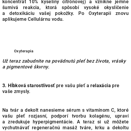
koncentrát 10% kyseliny citrónovej) a vznikne jemne
šumivá reakcia, ktorá spôsobí vysoké okysličenie
a detoxikáciu vašej pokožky. Po Oxyterapii znovu
aplikujeme Cellulárnu vodu.
Oxyterapia
Už teraz zabudnite na povädnutú pleť bez života, vrásky
a pigmentové škvrny.
3. Hĺbková starostlivosť
pre vašu pleť a
relaxácia
pre
vaše zmysly.
Na tvár a dekolt nanesieme sérum s vitamínom C, ktoré
vašu pleť rozjasní, podporí tvorbu kolagénu, upraví
a zredukuje hyperpigmentácie. A teraz si už môžete
vychutnávať regeneračnú masáž tváre, krku a dekoltu