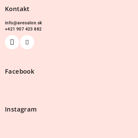
ä
p
Kontakt
t
r
i
v
info
@
avesalon.sk
k
e
+421 907 423 882
y
v
ý
p
i
s
Facebook
u
Instagram