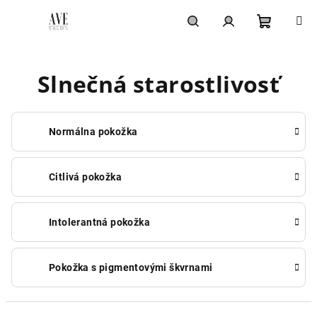
Prejsť
na
obsah
Nákupn
Hľadať
Prihlásenie
Slnečná starostlivosť
košík
Normálna pokožka
Citlivá pokožka
Intolerantná pokožka
Pokožka s pigmentovými škvrnami