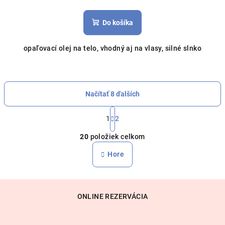
Do košíka
opaľovací olej na telo, vhodný aj na vlasy, silné slnko
Načítať 8 ďalších
S
t
1
2
O
r
20
položiek celkom
á
v
n
l
Hore
k
á
o
d
v
Z
a
a
n
á
c
ONLINE REZERVÁCIA
i
i
p
e
e