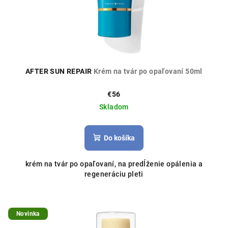
d
u
k
t
o
AFTER SUN REPAIR
Krém na tvár po opaľovaní 50ml
v
€56
Skladom
Do košíka
krém na tvár po opaľovaní, na predĺženie opálenia a
regeneráciu pleti
Novinka