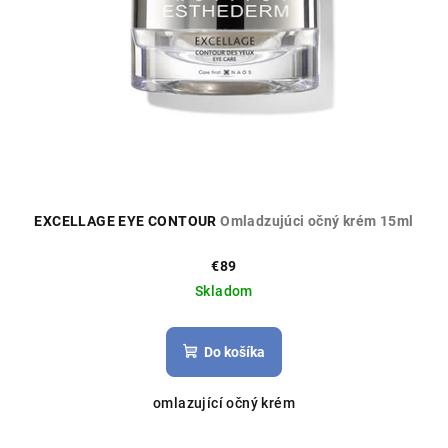
EXCELLAGE EYE CONTOUR
Omladzujúci očný krém 15ml
€89
Skladom
Do košíka
omlazující očný krém