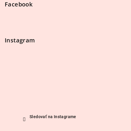
ý
Facebook
p
i
s
u
Instagram
Sledovať na Instagrame