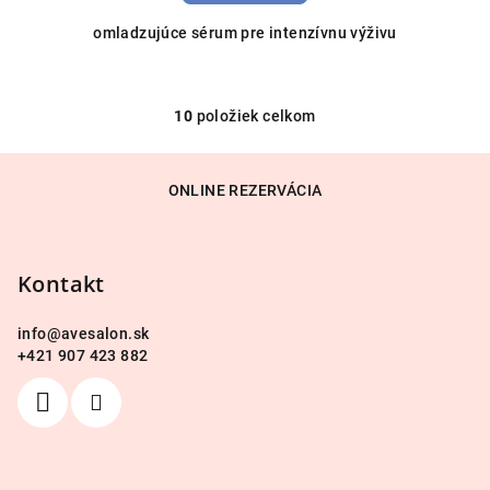
omladzujúce sérum pre intenzívnu výživu
10
položiek celkom
O
v
Z
l
á
ONLINE REZERVÁCIA
á
p
d
a
ä
c
Kontakt
t
i
i
e
info
@
avesalon.sk
e
p
+421 907 423 882
r
v
k
y
v