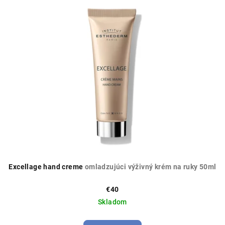
ý
o
p
d
i
u
s
k
p
t
r
o
o
v
d
u
k
t
o
Excellage hand creme
omladzujúci výživný krém na ruky 50ml
v
€40
Skladom