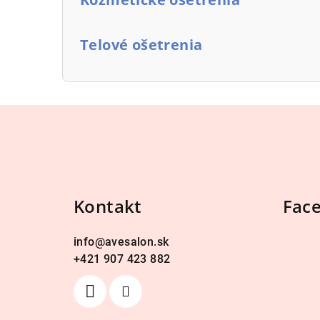
Telové ošetrenia
Z
á
p
ä
Kontakt
Fac
t
info
@
avesalon.sk
i
+421 907 423 882
e