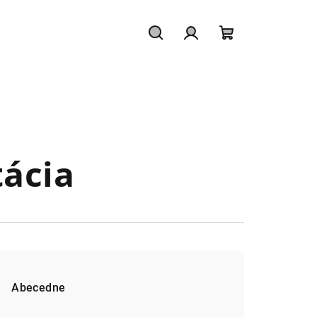
Hľadať
Prihlásenie
Nákupný
košík
ácia
Abecedne