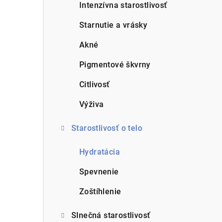
a
Intenzívna starostlivosť
n
Starnutie a vrásky
e
Akné
l
Pigmentové škvrny
Citlivosť
Výživa
Starostlivosť o telo
Hydratácia
Spevnenie
Zoštíhlenie
Slnečná starostlivosť