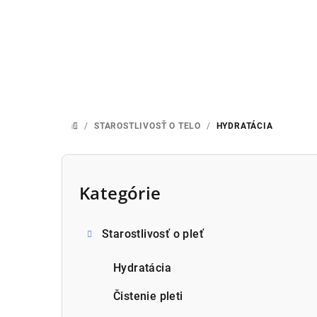
Prejsť
na
obsah
/
STAROSTLIVOSŤ O TELO
/
HYDRATÁCIA
DOMOV
B
o
Kategórie
Preskočiť
kategórie
č
Starostlivosť o pleť
n
ý
Hydratácia
p
Čistenie pleti