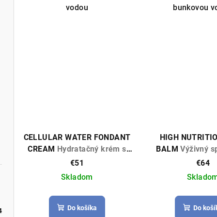
t
o
vodou
bunkovou v
o
v
v
CELLULAR WATER FONDANT
HIGH NUTRITI
CREAM
Hydratačný krém s
BALM
Výživný s
bunkovou vodou 400ml
telový balzam
€51
€64
Skladom
Sklado
Do košíka
Do koší
4