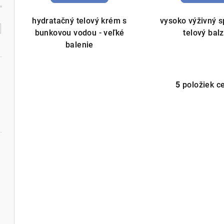
hydratačný telový krém s
vysoko výživný s
bunkovou vodou - veľké
telový bal
balenie
5
položiek c
O
v
l
á
d
a
c
i
e
p