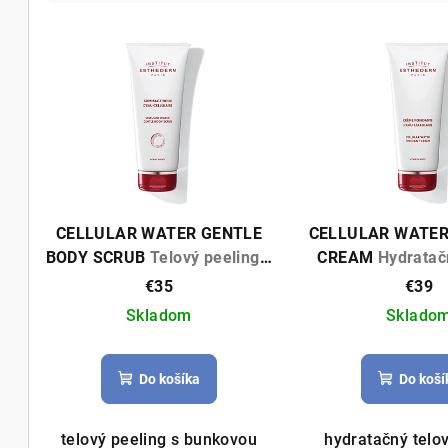
d
V
e
ý
n
p
i
i
e
s
p
p
r
CELLULAR WATER GENTLE
CELLULAR WATE
r
BODY SCRUB
Telový peeling s
CREAM
Hydratač
o
bunkovou vodou 200ml
bunkovou vodo
€35
€39
o
d
Skladom
Sklado
d
u
u
k
Do košíka
Do koší
k
t
telový peeling s bunkovou
hydratačný telo