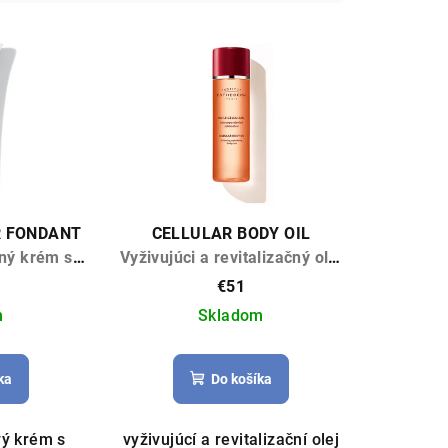
R FONDANT
CELLULAR BODY OIL
ný krém s
Vyživujúci a revitalizačný olej
u 200ml
125ml
€51
m
Skladom
ka
Do košíka
vý krém s
vyživujúcí a revitalizační olej