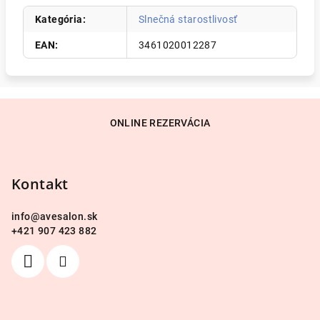
Kategória
:
Slnečná starostlivosť
EAN
:
3461020012287
Z
á
ONLINE REZERVÁCIA
p
ä
Kontakt
t
i
info
@
avesalon.sk
e
+421 907 423 882