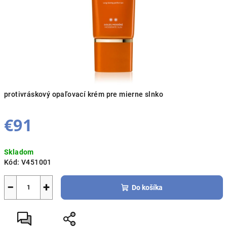
protivráskový opaľovací krém pre mierne slnko
€91
Jednotková
Skladom
cena:
Kód:
V451001
−
+
Do košíka