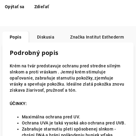
Opýtať sa
Zdieľať
Popis
Diskusia
Značka
Institut Esthederm
Podrobný popis
Krém na tvár predstavuje ochranu pred stredne silným
slnkom a proti vráskam . Jemný krém stimuluje
opaľovanie, zabraňuje starnutiu pokožky, zjemňuje
vrásky a spevňuje pokožku. Ideálne zlatá pokožka znovu
získava žiarivosť, pružnosť a tón.
ÚČINKY:
Maximálna ochrana pred UV.
Ochrana UVA je taká vysoká ako ochrana pred UVB.
Zabraňuje starnutiu pleti spôsobenej slnkom -
chráni DNA a bráni poškodeniu buniek vďaka