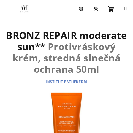
Prejsť
na
obsah
Nákupn
Hľadať
Prihlásenie
BRONZ REPAIR moderate
košík
sun**
Protivráskový
krém, stredná slnečná
ochrana 50ml
INSTITUT ESTHEDERM