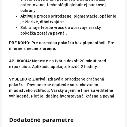
patentovanej technológii globálnej bunkovej
ochrany.
Aktivuje proces prirodzenej pigmentácie, opálenie
je žiarivé, dlhotrvajúce.
Zabraňuje tvorbe vrások a opravuje vrásky,
p
okožka zostáva pevná .
PRE KOHO:
Pre normálnu pokožku bez pigmentácii. Pre
mierne slnečné žiarenie.
APLIKÁCIA:
Naneste na tvár a dekolt 20 minút pred
expozíciou. Aplikáciu opakujte každé 2 hodiny.
VÝSLEDOK:
Žiarivá, zdravá a prirodzene chránená
pokožka. Rovnomerné opálenie so zachovaním
mladistvého vzhľadu. Vrásky a jemné línie sú viditeľne
vyhladené. Pleť je ideálne hydratovaná, krásna a pevná.
Dodatočné parametre