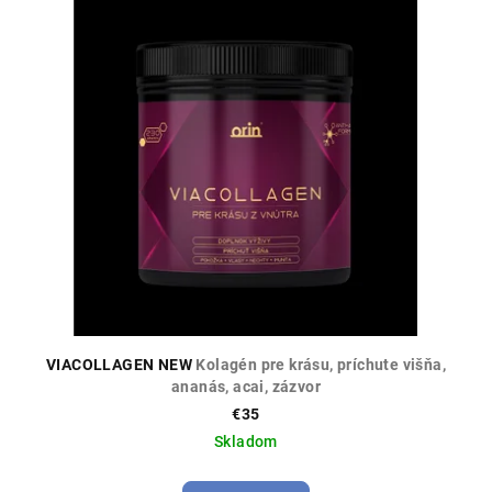
ý
o
p
d
i
u
s
k
p
t
r
o
o
v
d
u
k
t
o
VIACOLLAGEN NEW
Kolagén pre krásu, príchute višňa,
v
ananás, acai, zázvor
€35
Skladom