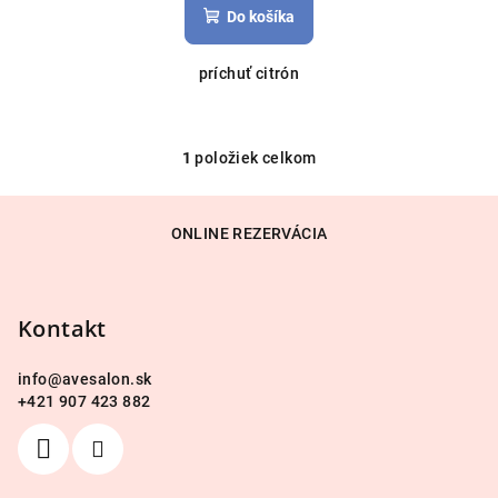
Do košíka
príchuť citrón
1
položiek celkom
O
v
Z
l
á
ONLINE REZERVÁCIA
á
p
d
a
ä
c
Kontakt
t
i
i
e
info
@
avesalon.sk
e
p
+421 907 423 882
r
v
k