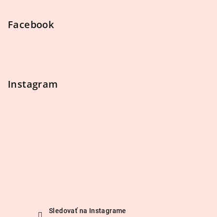
y
v
ý
Facebook
p
i
s
u
Instagram
Sledovať na Instagrame