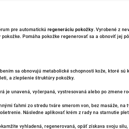
sérum pre automatickú
regeneráciu pokožky
. Vyrobené z nev
 pokožke. Pomáha pokožke regenerovať sa a obnoviť jej pôvo
ením sa obnovujú metabolické schopnosti kože, ktoré sú k
eti, a zlepšenie štruktúry pokožky.
rá je unavená, vyčerpaná, vystresovaná alebo po zmene ro
nými ťahmi zo stredu tváre smerom von, bez masáže, na tvá
ošetrenie. Následne aplikovať krém z rady na starnutie plet
kamžite vyhladená, regenerovaná, opäť získava svoju silu, 