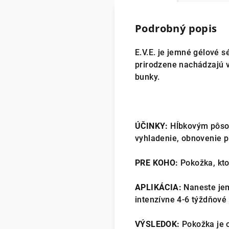
Podrobný popis
E.V.E. je jemné gélové 
prirodzene nachádzajú v
bunky.
ÚČINKY:
Hĺbkovým pôsob
vyhladenie, obnovenie pl
PRE KOHO:
Pokožka, kto
APLIKÁCIA:
Naneste jem
intenzívne 4-6 týždňové 
VÝSLEDOK:
Pokožka je o