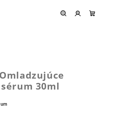
Hľadať
Prihlásenie
Nákupný
košík
Omladzujúce
 sérum 30ml
rum