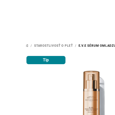
Prejsť
na
obsah
/
STAROSTLIVOSŤ O PLEŤ
/
E.V.E SÉRUM
OMLADZU
DOMOV
Tip