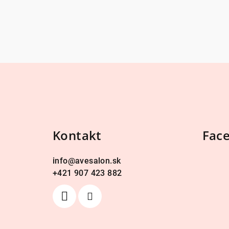
Z
á
p
ä
Kontakt
Fac
t
info
@
avesalon.sk
i
+421 907 423 882
e