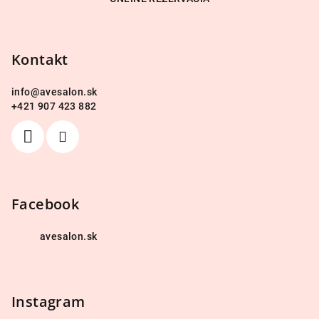
á
p
ä
Kontakt
t
i
info
@
avesalon.sk
e
+421 907 423 882
Facebook
avesalon.sk
Instagram