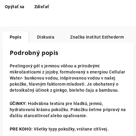
Opýtať sa
Zdieľať
Popis
Diskusia
Značka
Institut Esthederm
Podrobný popis
Peelingový gél s jemnou vôňou a prírodnými
mikročasticami z jojoby, formulovaný s energiou Cellular
Water- bunkovou vodou, inšpirovanou vodou v našej
pokožke, hlavným faktorom mladosti. Je obohatený o
detoxikačný účinok z ginkgo, bieleho čaju a bambusu.
ÚČINKY:
Hodvábna textúra pre hladkú, jemnú,
hydratovanú krásnu pokožku. Pokožku šetrne pripravý na
ďalšiu starostlivosť alebo opaľovanie.
PRE KOHO:
Všetky typy pokožky, vrátane citlivej.