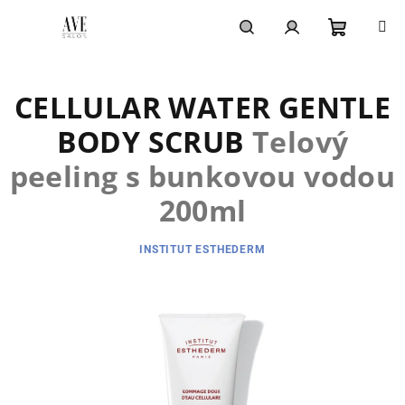
Prejsť
na
obsah
Nákupn
Hľadať
Prihlásenie
CELLULAR WATER GENTLE
košík
BODY SCRUB
Telový
peeling s bunkovou vodou
200ml
INSTITUT ESTHEDERM