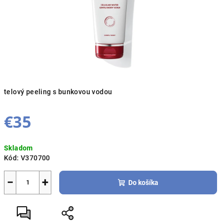
telový peeling s bunkovou vodou
€35
Jednotková
Skladom
cena:
Kód:
V370700
−
+
Do košíka