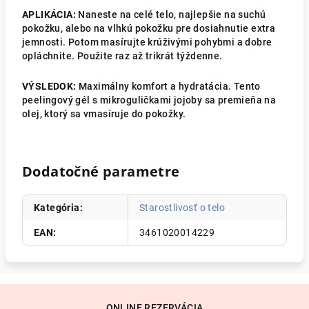
APLIKÁCIA:
Naneste na celé telo, najlepšie na suchú
pokožku, alebo na vlhkú pokožku pre dosiahnutie extra
jemnosti. Potom masírujte krúživými pohybmi a dobre
opláchnite. Použite raz až trikrát týždenne.
VÝSLEDOK:
Maximálny komfort a hydratácia. Tento
peelingový gél s mikroguličkami jojoby sa premieňa na
olej, ktorý sa vmasíruje do pokožky.
Dodatočné parametre
Kategória
:
Starostlivosť o telo
EAN
:
3461020014229
Z
ONLINE REZERVÁCIA