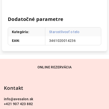
Dodatočné parametre
Kategória
:
Starostlivosť o telo
EAN
:
3461020014236
Z
á
ONLINE REZERVÁCIA
p
ä
Kontakt
t
i
info
@
avesalon.sk
e
+421 907 423 882