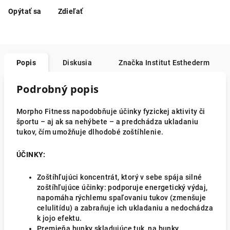
Opýtať sa
Zdieľať
Popis
Diskusia
Značka
Institut Esthederm
Podrobný popis
Morpho Fitness napodobňuje účinky fyzickej aktivity či
športu – aj ak sa nehýbete – a predchádza ukladaniu
tukov, čím umožňuje dlhodobé zoštíhlenie.
ÚČINKY:
Zoštíhľujúci koncentrát, ktorý v sebe spája silné
zoštíhľujúce účinky: podporuje energetický výdaj,
napomáha rýchlemu spaľovaniu tukov (zmenšuje
celulitídu) a zabraňuje ich ukladaniu a nedochádza
k jojo efektu.
Premieňa bunky skladujúce tuk, na bunky