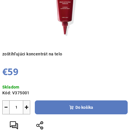
zoštíhľujúci koncentrát na telo
€59
Jednotková
Skladom
cena:
Kód:
V375001
−
+
Do košíka