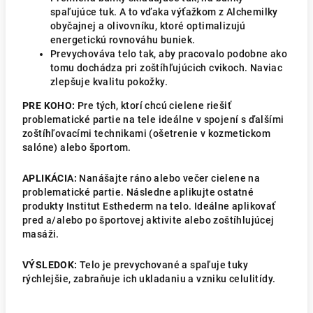
spaľujúce tuk. A to vďaka výťažkom z Alchemilky
obyčajnej a olivovníku, ktoré optimalizujú
energetickú rovnováhu buniek.
Prevychováva telo tak, aby pracovalo podobne ako
tomu dochádza pri zoštíhľujúcich cvikoch. Naviac
zlepšuje kvalitu pokožky.
PRE KOHO:
Pre tých, ktorí chcú cielene riešiť
problematické partie na tele ideálne v spojení s ďalšími
zoštíhľovacími technikami (ošetrenie v kozmetickom
salóne) alebo športom.
APLIKÁCIA:
Nanášajte ráno alebo večer cielene na
problematické partie. Následne aplikujte ostatné
produkty Institut Esthederm na telo. Ideálne aplikovať
pred a/alebo po športovej aktivite alebo zoštíhlujúcej
masáži.
VÝSLEDOK:
Telo je prevychované a spaľuje tuky
rýchlejšie, zabraňuje ich ukladaniu a vzniku celulitídy.