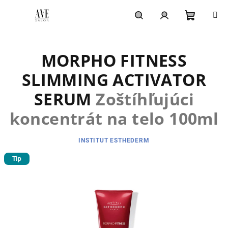
Prejsť
na
obsah
Nákupn
Hľadať
Prihlásenie
MORPHO FITNESS
košík
SLIMMING ACTIVATOR
SERUM
Zoštíhľujúci
koncentrát na telo 100ml
INSTITUT ESTHEDERM
Tip