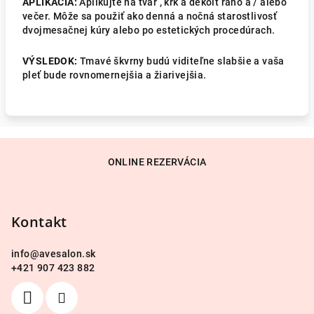
APLIKÁCIA:
Aplikujte na tvár , krk a dekolt ráno a / alebo
večer. Môže sa použiť ako denná a nočná starostlivosť
dvojmesačnej kúry alebo po estetických procedúrach.
VÝSLEDOK:
Tmavé škvrny budú viditeľne slabšie a vaša
pleť bude rovnomernejšia a žiarivejšia.
Z
á
ONLINE REZERVÁCIA
p
ä
Kontakt
t
i
info
@
avesalon.sk
e
+421 907 423 882