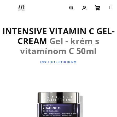
Prejsť
na
obsah
Nákupn
Hľadať
Prihlásenie
INTENSIVE VITAMIN C GEL-
košík
CREAM
Gel - krém s
vitamínom C 50ml
INSTITUT ESTHEDERM