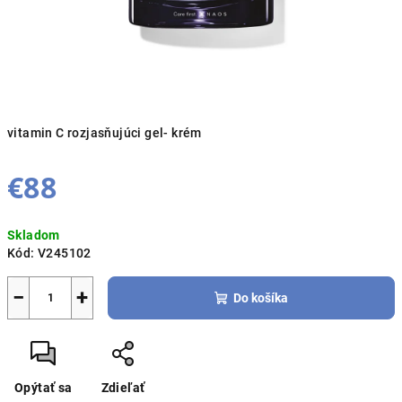
vitamin C rozjasňujúci gel- krém
€88
Jednotková
Skladom
cena:
Kód:
V245102
−
+
Do košíka
Opýtať sa
Zdieľať