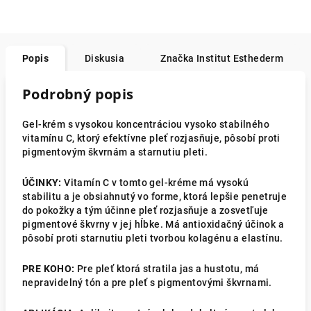
Popis
Diskusia
Značka
Institut Esthederm
Podrobný popis
Gel-krém s vysokou koncentráciou vysoko stabilného
vitamínu C, ktorý efektívne pleť rozjasňuje, pôsobí proti
pigmentovým škvrnám a starnutiu pleti.
ÚČINKY:
Vitamín C v tomto gel-kréme má vysokú
stabilitu a je obsiahnutý vo forme, ktorá lepšie penetruje
do pokožky a tým účinne pleť rozjasňuje a zosvetľuje
pigmentové škvrny v jej hĺbke. Má antioxidačný účinok a
pôsobí proti starnutiu pleti tvorbou kolagénu a elastínu.
PRE KOHO:
Pre pleť ktorá stratila jas a hustotu, má
nepravidelný tón a pre pleť s pigmentovými škvrnami.