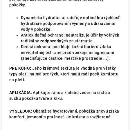
pokožky.
Dynamická hydratácia: zaisťuje optimálnu rýchlosť
hydratácie podporovaním výmeny a udržiavaním
vody v pokožke.
Antioxidačná ochrana: neutralizuje účinky voľných
radikálov zodpovedných za starnutie.
Denná ochrana: posilňuje kožnú bariéru vďaka
neviditeľnej ochrane pred vonkajšími agresiami
(znečisťujúce častice, mestské prostredie ...).
PRE KOHO:
Jeho krémová textúra je vhodná pre všetky
typy pleti, najmä pre tých, ktorí majú radi pocit komfortu
na pleti.
APLIKÁCIA:
Aplikujte ráno a / alebo večer na čistú a
suchú pokožku tváre a krku.
VÝSLEDOK:
Okamžite hydratovaná, pokožka znovu získa
komfort, jemnosť a pružnosť. Je krásna a rozžiarená.