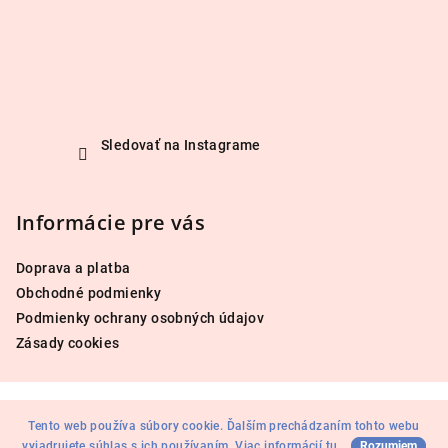
Sledovať na Instagrame
Informácie pre vás
Doprava a platba
Obchodné podmienky
Podmienky ochrany osobných údajov
Zásady cookies
Copyright 2026
avesalon.sk
. Všetky práva vyhradené.
Tento web používa súbory cookie. Ďalším prechádzaním tohto webu
Vytvoril Shoptet
vyjadrujete súhlas s ich používaním. Viac informácií
tu
.
Rozumiem