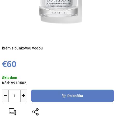
krém s bunkovou vodou
€60
Jednotková
Skladom
cena:
Kód:
V910502
−
+
Do košíka