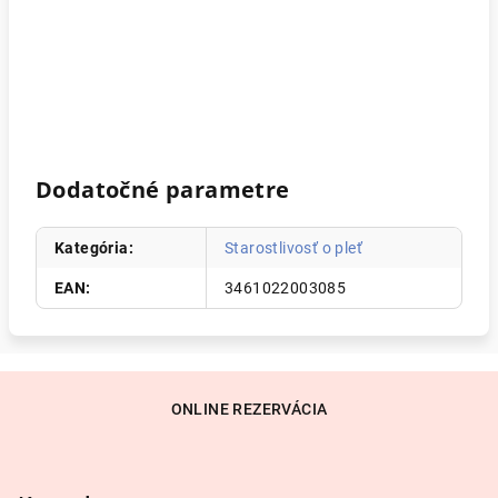
Dodatočné parametre
Kategória
:
Starostlivosť o pleť
EAN
:
3461022003085
Z
á
ONLINE REZERVÁCIA
p
ä