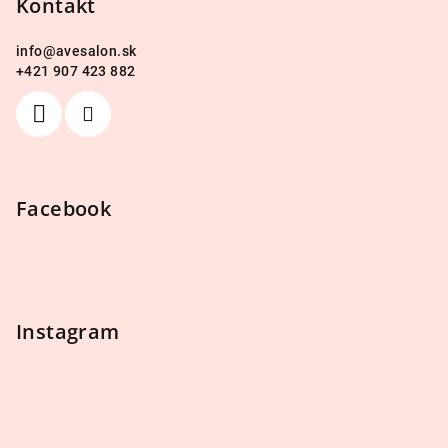
Kontakt
t
i
info
@
avesalon.sk
e
+421 907 423 882
Facebook
Instagram