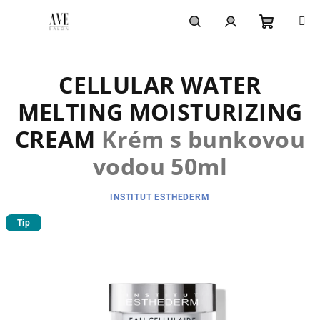
Prejsť
na
obsah
Nákupn
Hľadať
Prihlásenie
CELLULAR WATER
košík
MELTING MOISTURIZING
CREAM
Krém s bunkovou
vodou 50ml
INSTITUT ESTHEDERM
Tip