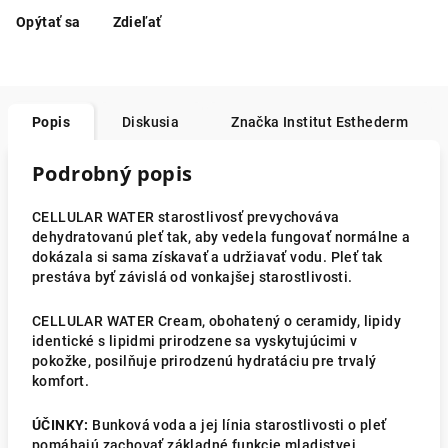
Opýtať sa
Zdieľať
Popis
Diskusia
Značka
Institut Esthederm
Podrobný popis
CELLULAR WATER starostlivosť prevychováva
dehydratovanú pleť tak, aby vedela fungovať normálne a
dokázala si sama získavať a udržiavať vodu. Pleť tak
prestáva byť závislá od vonkajšej starostlivosti.
CELLULAR WATER Cream, obohatený o ceramidy, lipidy
identické s lipidmi prirodzene sa vyskytujúcimi v
pokožke, posilňuje prirodzenú hydratáciu pre trvalý
komfort.
ÚČINKY:
Bunková voda a jej línia starostlivosti o pleť
pomáhajú zachovať základné funkcie mladistvej