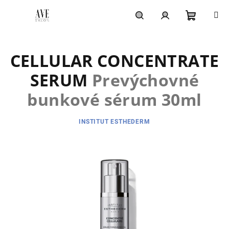
Prejsť
na
obsah
Nákupn
Hľadať
Prihlásenie
CELLULAR CONCENTRATE
košík
SERUM
Prevýchovné
bunkové sérum 30ml
INSTITUT ESTHEDERM