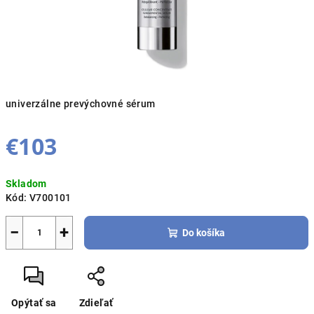
univerzálne prevýchovné sérum
€103
Jednotková
Skladom
cena:
Kód:
V700101
−
+
Do košíka
Opýtať sa
Zdieľať