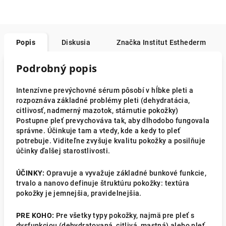
Popis
Diskusia
Značka
Institut Esthederm
Podrobný popis
Intenzívne prevýchovné sérum pôsobí v hĺbke pleti a
rozpoznáva základné problémy pleti (dehydratácia,
citlivosť, nadmerný mazotok, stárnutie pokožky)
Postupne pleť prevychováva tak, aby dlhodobo fungovala
správne. Účinkuje tam a vtedy, kde a kedy to pleť
potrebuje. Viditeľne zvyšuje kvalitu pokožky a posilňuje
účinky ďalšej starostlivosti.
ÚČINKY:
Opravuje a vyvažuje základné bunkové funkcie,
trvalo a nanovo definuje štruktúru pokožky: textúra
pokožky je jemnejšia, pravidelnejšia.
PRE KOHO:
Pre všetky typy pokožky, najmä pre pleť s
dysfunkciou (dehydratovaná, citlivá, mastná) alebo pleť