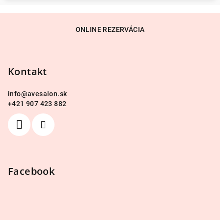
Z
á
ONLINE REZERVÁCIA
p
ä
Kontakt
t
i
info
@
avesalon.sk
e
+421 907 423 882
Facebook